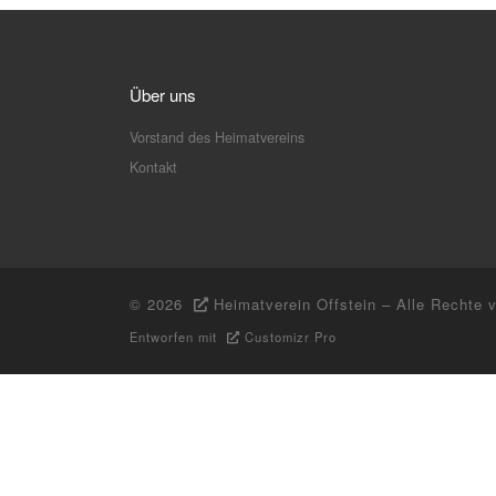
Über uns
Vorstand des Heimatvereins
Kontakt
© 2026
Heimatverein Offstein
–
Alle Rechte 
Entworfen mit
Customizr Pro