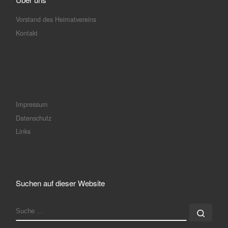
Vorstand des Heimatvereins
Kontakt
Impressum
Datenschutz
Links
Suchen auf dieser Website
SUCHE
Such