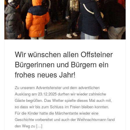
Wir wünschen allen Offsteiner
Bürgerinnen und Bürgern ein
frohes neues Jahr!
Zu unserem Adventsfenster und dem adventlichen
Ausklang am 23.12.2025 durften wir wieder zahlreiche
Gäste begrüßen. Das Wetter spielte dieses Mal auch mit,
so dass wir bis zum Schluss im Freien bleiben konnten.
Für die Kinder hatte die Märchentante wieder eine
Geschichte vorbereitet und auch der Weihnachtsmann fand
den Weg zu […]