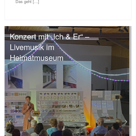
Das geht […]
Konzert mit „Ich & Er“ –
Livemusik im
Heimatmuseum