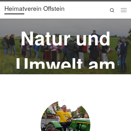
Heimatverein Offstein
Zum Inhalt springen
Search
Me
Natur und
Umwelt am
Waresgrab
Kulinarisch
en
e