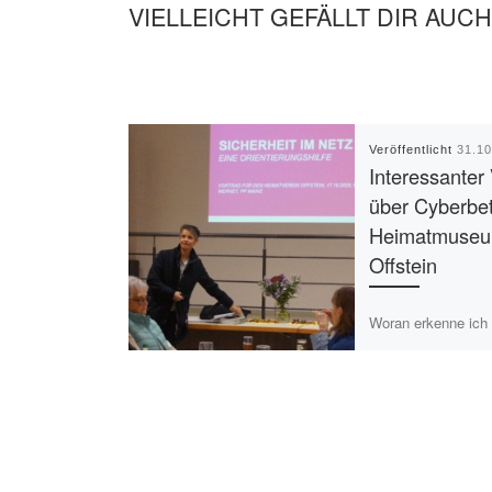
VIELLEICHT GEFÄLLT DIR AUCH
Veröffentlicht
31.1
Interessanter
über Cyberbe
Heimatmuse
Offstein
Woran erkenne ich
Betrugsmaschen im
Wie schütze ich m
und Passwörter? D
weitere Fragen bea
Frau Ina Wernet v