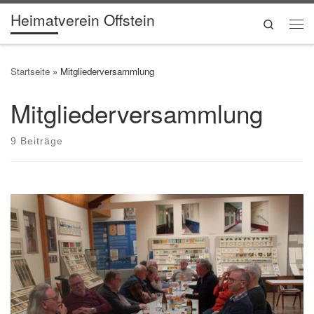
Heimatverein Offstein
Zum Inhalt springen
Search
Me
Startseite
»
Mitgliederversammlung
Mitgliederversammlung
9 Beiträge