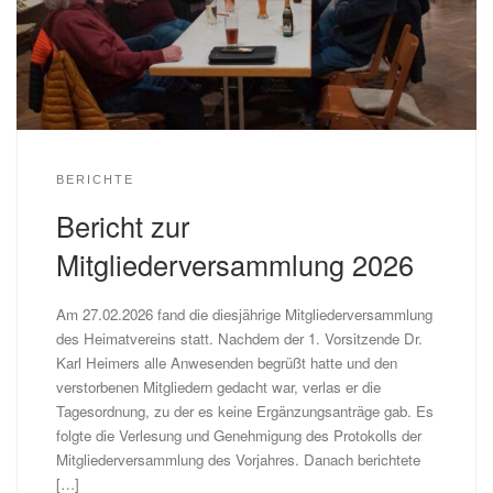
BERICHTE
Bericht zur
Mitgliederversammlung 2026
Am 27.02.2026 fand die diesjährige Mitgliederversammlung
des Heimatvereins statt. Nachdem der 1. Vorsitzende Dr.
Karl Heimers alle Anwesenden begrüßt hatte und den
verstorbenen Mitgliedern gedacht war, verlas er die
Tagesordnung, zu der es keine Ergänzungsanträge gab. Es
folgte die Verlesung und Genehmigung des Protokolls der
Mitgliederversammlung des Vorjahres. Danach berichtete
[…]