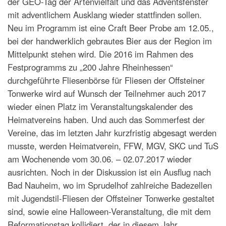
der GEO-Tag der Artenvielfalt und das Adventsfenster
mit adventlichem Ausklang wieder stattfinden sollen.
Neu im Programm ist eine Craft Beer Probe am 12.05.,
bei der handwerklich gebrautes Bier aus der Region im
Mittelpunkt stehen wird. Die 2016 im Rahmen des
Festprogramms zu „200 Jahre Rheinhessen“
durchgeführte Fliesenbörse für Fliesen der Offsteiner
Tonwerke wird auf Wunsch der Teilnehmer auch 2017
wieder einen Platz im Veranstaltungskalender des
Heimatvereins haben. Und auch das Sommerfest der
Vereine, das im letzten Jahr kurzfristig abgesagt werden
musste, werden Heimatverein, FFW, MGV, SKC und TuS
am Wochenende vom 30.06. – 02.07.2017 wieder
ausrichten. Noch in der Diskussion ist ein Ausflug nach
Bad Nauheim, wo im Sprudelhof zahlreiche Badezellen
mit Jugendstil-Fliesen der Offsteiner Tonwerke gestaltet
sind, sowie eine Halloween-Veranstaltung, die mit dem
Reformationstag kollidiert, der in diesem Jahr