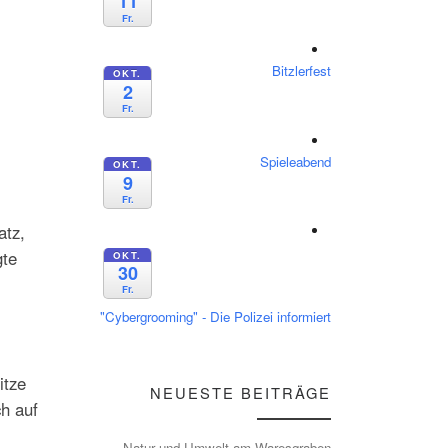
11
Fr.
Bitzlerfest
OKT.
2
Fr.
Spieleabend
OKT.
9
Fr.
atz,
gte
OKT.
30
Fr.
"Cybergrooming" - Die Polizei informiert
itze
NEUESTE BEITRÄGE
h auf
Natur und Umwelt am Waresgraben