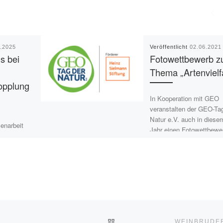
2.2025
Veröffentlicht
02.06.2021
s bei
Fotowettbewerb 
Thema „Artenvielfa
opplung
In Kooperation mit GEO
veranstalten der GEO-Ta
Natur e.V. auch in diese
enarbeit
Jahr einen Fotowettbewe
lanten
zum Thema „Artenvielfalt
Reisbach /
der Haustür“! […]
en wir um
ten und auf
ngsaktion
ZURÜCK ZUR BEITRAGSLI