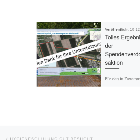
Veröffentlicht
10.1
Tolles Ergebni
der
Spendenverd
saktion
Für den in Zusamm
mit dem NABU gep
Naturlehrpfad „Am 
Waresgraben“ hatt
Unterstützung gebe
die
Spendenverdoppelu
[…]
Beitragsnavigation
Vorheriger Beitrag
HYGIENESCHULUNG GUT BESUCHT