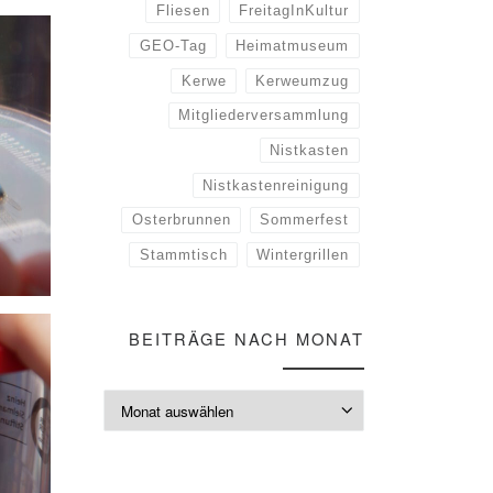
Fliesen
FreitagInKultur
GEO-Tag
Heimatmuseum
Kerwe
Kerweumzug
Mitgliederversammlung
Nistkasten
Nistkastenreinigung
Osterbrunnen
Sommerfest
Stammtisch
Wintergrillen
BEITRÄGE NACH MONAT
Beiträge nach M