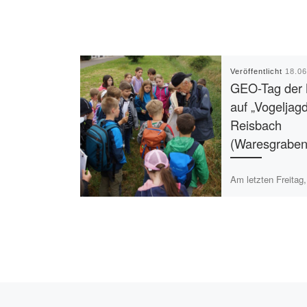
Veröffentlicht
18.0
GEO-Tag der 
auf „Vogeljag
Reisbach
(Waresgraben
Am letzten Freitag
waren wir wieder m
Klassen der Grund
Engelsberg entlang
Reisbaches unterw
kühlem, windigem 
Beitragsnavigation
Vorheriger Beitrag