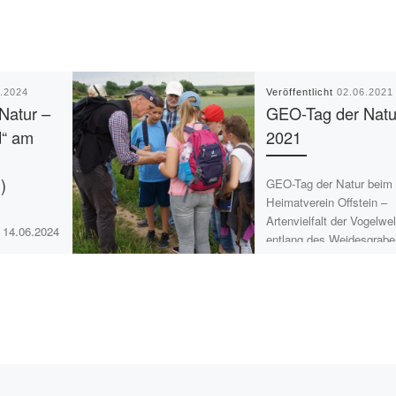
6.2024
Veröffentlicht
02.06.2021
Natur –
GEO-Tag der Natu
d“ am
2021
)
GEO-Tag der Natur beim
Heimatverein Offstein –
Artenvielfalt der Vogelwel
, 14.06.2024
entlang des Weidesgrab
it den 4ten-
(Reisbach) Veranstalter
schule am
Heimatverein Offstein e.
 des
Teilnehmer Klasse 4
egs. Bei
Grundschule […]
Wetter […]