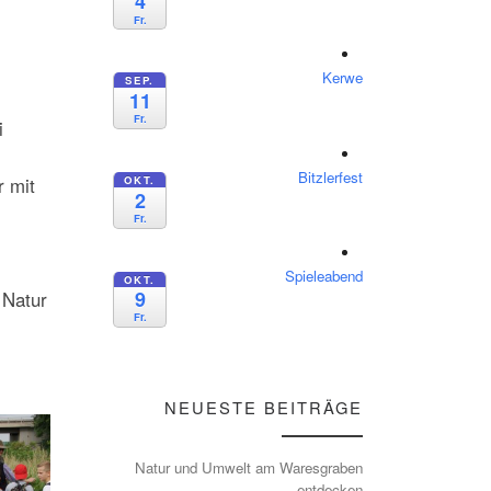
4
Fr.
Kerwe
SEP.
11
Fr.
ei
Bitzlerfest
OKT.
r mit
2
Fr.
Spieleabend
OKT.
9
 Natur
Fr.
NEUESTE BEITRÄGE
Natur und Umwelt am Waresgraben
entdecken