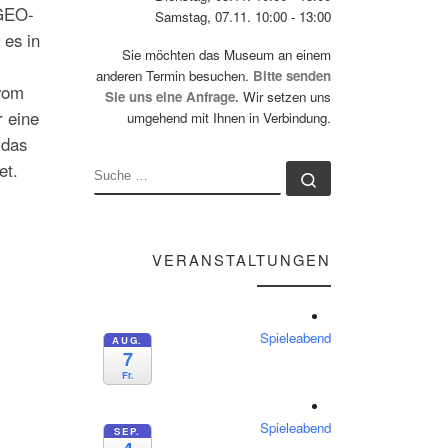
 GEO-
Samstag, 07.11. 10:00 - 13:00
 es in
Sie möchten das Museum an einem
anderen Termin besuchen.
Bitte senden
 vom
Sie uns eine Anfrage.
Wir setzen uns
r eine
umgehend mit Ihnen in Verbindung.
 das
et.
SUCHE
Suche …
VERANSTALTUNGEN
Spieleabend
AUG.
7
Fr.
Spieleabend
SEP.