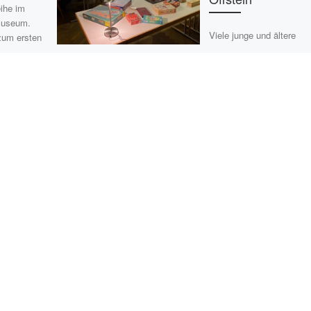
eihe im
museum.
Viele junge und ältere
zum ersten
Offsteiner Bürger:innen f
ßer […]
unserer Einladung und
verbrachten entspannte
Stunden bei Rummy, Ph
10, beim Pokern … und
Schafskopf. […]