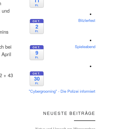
11
n
Fr.
t und
Bitzlerfest
OKT.
2
mins
Fr.
ch bei
Spieleabend
OKT.
9
 April
Fr.
OKT.
2 + 43
30
Fr.
"Cybergrooming" - Die Polizei informiert
NEUESTE BEITRÄGE
Natur und Umwelt am Waresgraben