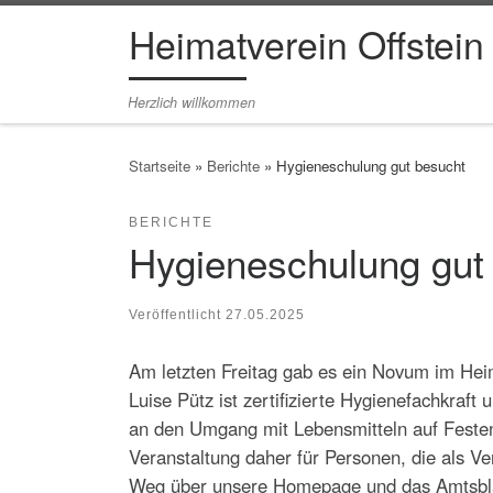
Heimatverein Offstein
Zum Inhalt springen
Herzlich willkommen
Startseite
»
Berichte
»
Hygieneschulung gut besucht
BERICHTE
Hygieneschulung gut
Veröffentlicht
27.05.2025
Am letzten Freitag gab es ein Novum im Hei
Luise Pütz ist zertifizierte Hygienefachkraf
an den Umgang mit Lebensmitteln auf Festen
Veranstaltung daher für Personen, die als Ve
Weg über unsere Homepage und das Amtsblat