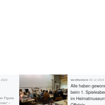
7.2023
Veröffentlicht
05.12.2023
Alle haben gewon
beim 1. Spieleabe
im Heimatmuseu
en Figures
innen“ –
Offstein