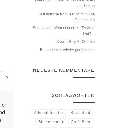
entdecken
Kulinarische Krimilesung mit Gina
Greifenstein
Spannende Informationen zu Thobias
Deiß II
Kiebitz-Projekt Offstein
Blumenmarkt wieder gut besucht
NEUESTE KOMMENTARE
SCHLAGWÖRTER
Veröffentlicht
29.01.2025
nen
„Im Herzen Perus“ Ein
nd
beeindruckender
Adventsfenster
Bitzlerfest
m
Vortrag von Luisa
Blumenmarkt
Craft Beer
Stoeckel