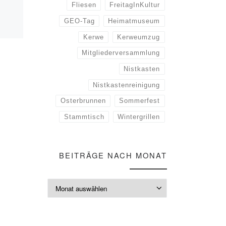
Fliesen
FreitagInKultur
GEO-Tag
Heimatmuseum
Mit fesselnden Bildern
olgten
berichtet Luisa Stoeckel von
Kerwe
Kerweumzug
ihrem Freiwilligen Sozialen
Mitgliederversammlung
Jahr (FSJ) „Im Herzen Perus“,
ase
welches sie von der
Nistkasten
lebendigen Metropole Lima
Nistkastenreinigung
[…]
Osterbrunnen
Sommerfest
Stammtisch
Wintergrillen
BEITRÄGE NACH MONAT
Beiträge nach M