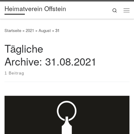
Heimatverein Offstein
Zum Inhalt springen
Search
Me
Startseite
»
2021
»
August
»
31
Tägliche
Archive:
31.08.2021
1 Beitrag