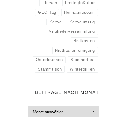
Fliesen
FreitagInKultur
GEO-Tag
Heimatmuseum
Kerwe
Kerweumzug
Mitgliederversammlung
Nistkasten
Nistkastenreinigung
Osterbrunnen
Sommerfest
Stammtisch
Wintergrillen
BEITRÄGE NACH MONAT
Beiträge nach M