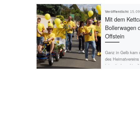
Veröffentlicht
15.0
Mit dem Kettc
Bollerwagen 
Offstein
Ganz in Gelb kam 
des Heimatvereins 
ist seit eh und je 
Vereins und so ma