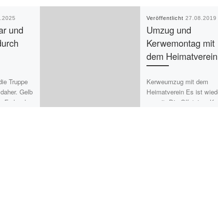
9.2025
Veröffentlicht
27.08.2019
ar und
Umzug und
durch
Kerwemontag mit
dem Heimatverein
die Truppe
Kerweumzug mit dem
daher. Gelb
Heimatverein Es ist wied
die Farbe des
soweit: Die Offsteiner K
chten […]
startet und wir können un
3 Tage voller Programm
freuen! […]