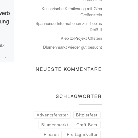
Veröffentlicht
05.09.2024
Kulinarische Krimilesung mit Gina
werb
Offsteiner Kerwe
Greifenstein
gung
Spannende Informationen zu Thobias
Fahnenschmuck an Kerwe
Deiß II
Kommende Woche ist es
Kiebitz-Projekt Offstein
wieder soweit: Wir feiern
ützt
Blumenmarkt wieder gut besucht
Offsteiner Kerwe!Und dazu
soll der Ort wieder festlich
i der
geschmückt sein. Zumal […]
ndem
NEUESTE KOMMENTARE
nke
SCHLAGWÖRTER
Adventsfenster
Bitzlerfest
Blumenmarkt
Craft Beer
Fliesen
FreitagInKultur