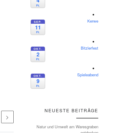
4
Fr.
Kerwe
SEP.
11
Fr.
Bitzlerfest
OKT.
2
Fr.
Spieleabend
OKT.
9
Fr.
NEUESTE BEITRÄGE
Natur und Umwelt am Waresgraben
entdecken