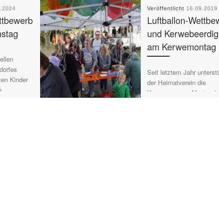
9.2024
Veröffentlicht
16.09.2019
ttbewerb
Luftballon-Wettbe
stag
und Kerwebeerdi
am Kerwemontag
ellen
dorfes
Seit letztem Jahr unterst
ten Kinder
der Heimatverein die
n
Kerwecrew am Montag be
 sich ihren
Beerdigung der Kerwe i
er für Speisen und Geträ
sorgt. […]