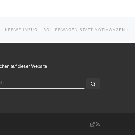
Nä
STE
KERWEUMZUG – BOLLERWAGEN STATT MOTIVWAGEN
chen auf dieser Website
UCHE
Suche …