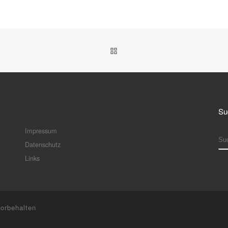
ZURÜCK ZUR BEITRAGSLI
Su
Impressum
S
Datenschutz
Links
vorbehalten