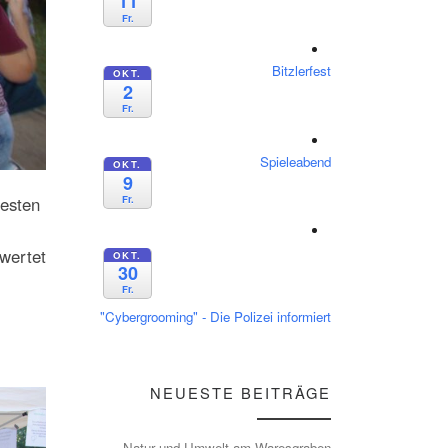
11
Fr.
Bitzlerfest
OKT.
2
Fr.
Spieleabend
OKT.
9
Fr.
testen
wertet
OKT.
30
Fr.
"Cybergrooming" - Die Polizei informiert
NEUESTE BEITRÄGE
Natur und Umwelt am Waresgraben