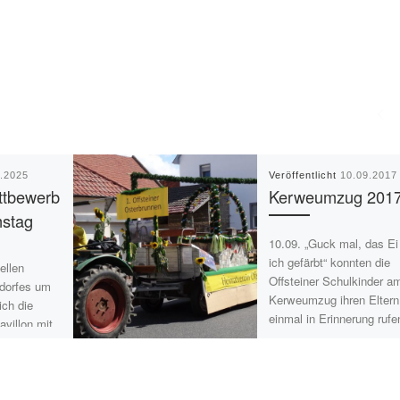
9.2025
Veröffentlicht
10.09.2017
ttbewerb
Kerweumzug 201
stag
10.09. „Guck mal, das Ei
ich gefärbt“ konnten die
ellen
Offsteiner Schulkinder a
dorfes um
Kerweumzug ihren Eltern
ich die
einmal in Erinnerung rufe
avillon mit
Der […]
n, um […]