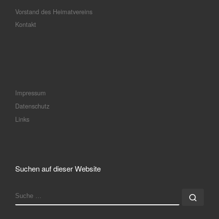
Vorstand des Heimatvereins
Kontakt
Impressum
Datenschutz
Links
Suchen auf dieser Website
SUCHE
Such