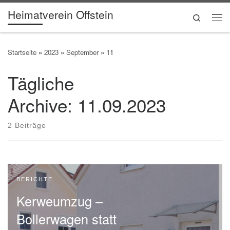
Heimatverein Offstein
Zum Inhalt springen
Search
Me
Startseite
»
2023
»
September
»
11
Tägliche
Archive:
11.09.2023
2 Beiträge
BERICHTE
Kerweumzug –
Bollerwagen statt