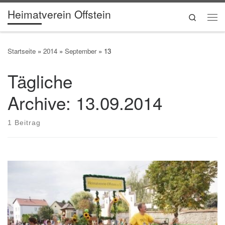
Heimatverein Offstein
Zum Inhalt springen
Search
Me
Startseite
»
2014
»
September
»
13
Tägliche
Archive:
13.09.2014
1 Beitrag