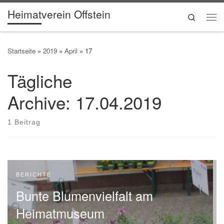
Heimatverein Offstein
Zum Inhalt springen
Search
Me
Startseite
»
2019
»
April
»
17
Tägliche
Archive:
17.04.2019
1 Beitrag
BERICHTE
Bunte Blumenvielfalt am
Heimatmuseum