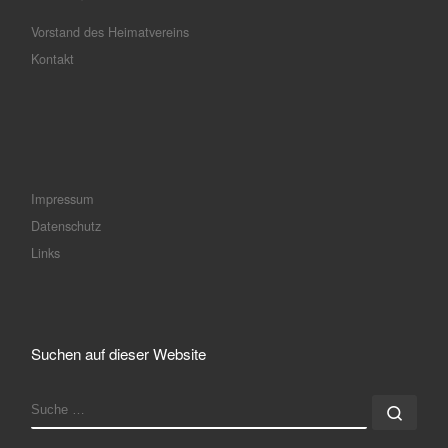
Vorstand des Heimatvereins
Kontakt
Impressum
Datenschutz
Links
Suchen auf dieser Website
SUCHE
Such