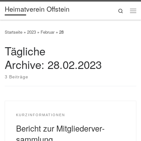
Heimatverein Offstein
Zum Inhalt springen
Search
Me
Startseite
»
2023
»
Februar
»
28
Tägliche
Archive:
28.02.2023
3 Beiträge
KURZINFORMATIONEN
Bericht zur Mitgliederver­
sammlung