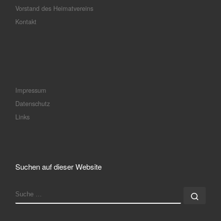
Vorstand des Heimatvereins
Kontakt
Impressum
Datenschutz
Links
Suchen auf dieser Website
SUCHE
Such