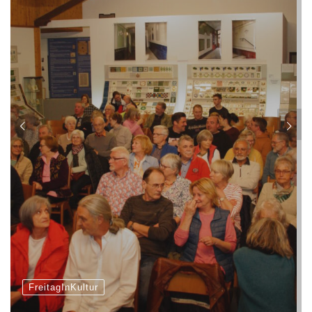
FreitagInKultur