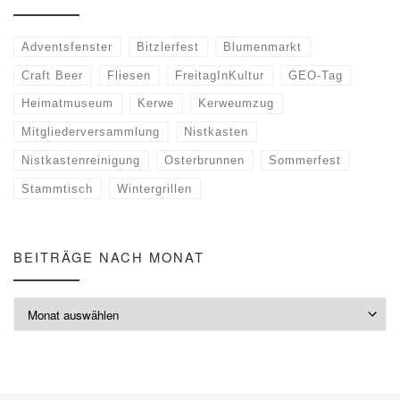
Adventsfenster
Bitzlerfest
Blumenmarkt
Craft Beer
Fliesen
FreitagInKultur
GEO-Tag
Heimatmuseum
Kerwe
Kerweumzug
Mitgliederversammlung
Nistkasten
Nistkastenreinigung
Osterbrunnen
Sommerfest
Stammtisch
Wintergrillen
BEITRÄGE NACH MONAT
Beiträge nach Monat