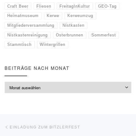
Craft Beer
Fliesen
FreitagInKultur
GEO-Tag
Heimatmuseum
Kerwe
Kerweumzug
Mitgliederversammlung
Nistkasten
Nistkastenreinigung
Osterbrunnen
Sommerfest
Stammtisch
Wintergrillen
BEITRÄGE NACH MONAT
Beiträge nach Monat
Beitragsnavigation
Vorheriger Beitrag
EINLADUNG ZUM BITZLERFEST