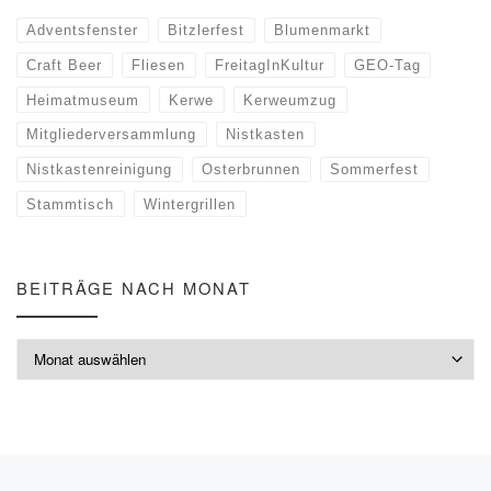
Adventsfenster
Bitzlerfest
Blumenmarkt
Craft Beer
Fliesen
FreitagInKultur
GEO-Tag
Heimatmuseum
Kerwe
Kerweumzug
Mitgliederversammlung
Nistkasten
Nistkastenreinigung
Osterbrunnen
Sommerfest
Stammtisch
Wintergrillen
BEITRÄGE NACH MONAT
Beiträge nach Monat
Vorheriger Beitrag