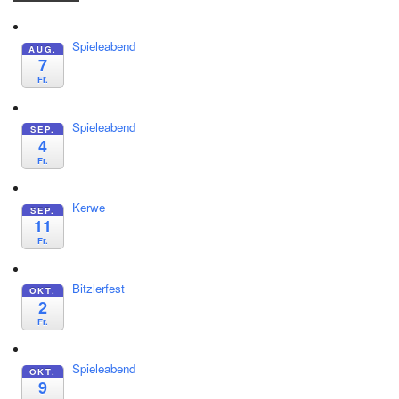
Spieleabend
AUG.
7
Fr.
Spieleabend
SEP.
4
Fr.
Kerwe
SEP.
11
Fr.
Bitzlerfest
OKT.
2
Fr.
Spieleabend
OKT.
9