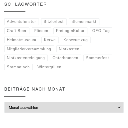
SCHLAGWÖRTER
Adventsfenster
Bitzlerfest
Blumenmarkt
Craft Beer
Fliesen
FreitagInKultur
GEO-Tag
Heimatmuseum
Kerwe
Kerweumzug
Mitgliederversammlung
Nistkasten
Nistkastenreinigung
Osterbrunnen
Sommerfest
Stammtisch
Wintergrillen
BEITRÄGE NACH MONAT
Beiträge nach Monat