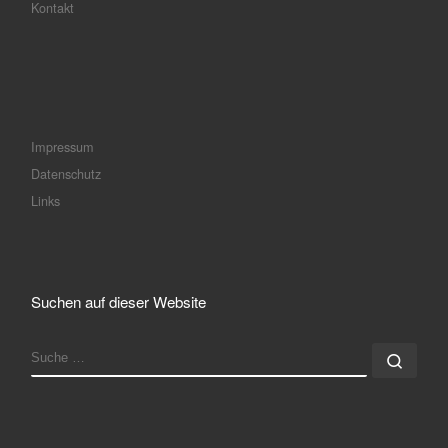
Kontakt
Impressum
Datenschutz
Links
Suchen auf dieser Website
SUCHE
Such