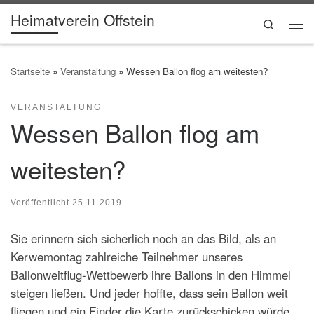
Heimatverein Offstein
Zum Inhalt springen
Search
Me
Startseite
»
Veranstaltung
»
Wessen Ballon flog am weitesten?
VERANSTALTUNG
Wessen Ballon flog am
weitesten?
Veröffentlicht
25.11.2019
Sie erinnern sich sicherlich noch an das Bild, als an
Kerwemontag zahlreiche Teilnehmer unseres
Ballonweitflug-Wettbewerb ihre Ballons in den Himmel
steigen ließen. Und jeder hoffte, dass sein Ballon weit
fliegen und ein Finder die Karte zurückschicken würde,