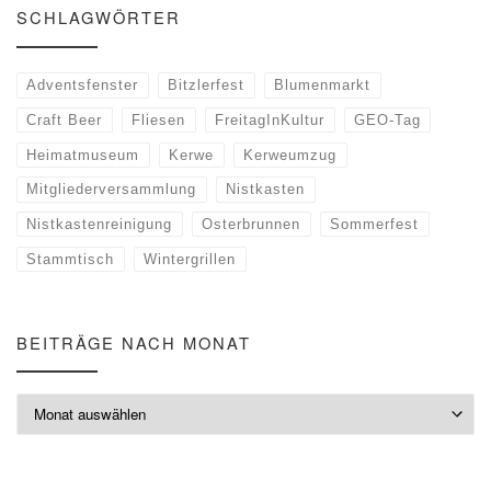
SCHLAGWÖRTER
Adventsfenster
Bitzlerfest
Blumenmarkt
Craft Beer
Fliesen
FreitagInKultur
GEO-Tag
Heimatmuseum
Kerwe
Kerweumzug
Mitgliederversammlung
Nistkasten
Nistkastenreinigung
Osterbrunnen
Sommerfest
Stammtisch
Wintergrillen
BEITRÄGE NACH MONAT
Beiträge nach Monat