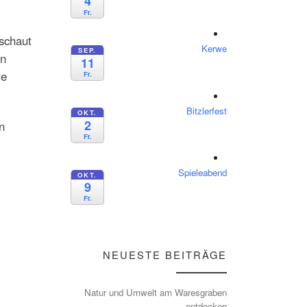
4
Fr.
eschaut
Kerwe
SEP.
en
11
re
Fr.
Bitzlerfest
OKT.
2
n
Fr.
Spieleabend
OKT.
9
Fr.
NEUESTE BEITRÄGE
Natur und Umwelt am Waresgraben
entdecken