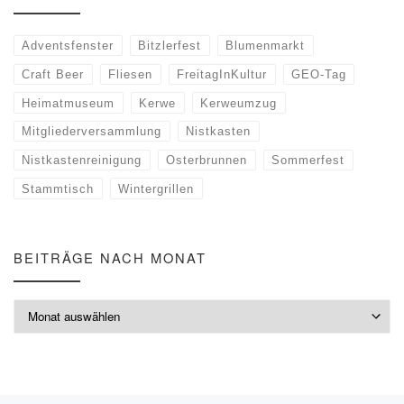
Adventsfenster
Bitzlerfest
Blumenmarkt
Craft Beer
Fliesen
FreitagInKultur
GEO-Tag
Heimatmuseum
Kerwe
Kerweumzug
Mitgliederversammlung
Nistkasten
Nistkastenreinigung
Osterbrunnen
Sommerfest
Stammtisch
Wintergrillen
BEITRÄGE NACH MONAT
Beiträge nach Monat