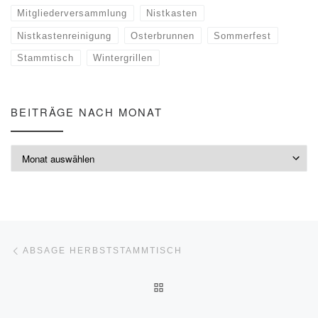
Mitgliederversammlung
Nistkasten
Nistkastenreinigung
Osterbrunnen
Sommerfest
Stammtisch
Wintergrillen
BEITRÄGE NACH MONAT
Beiträge nach Monat
Beitragsnavigation
Vorheriger Beitrag
ABSAGE HERBSTSTAMMTISCH
ZURÜCK ZUR BEITRAGSLI
Nä