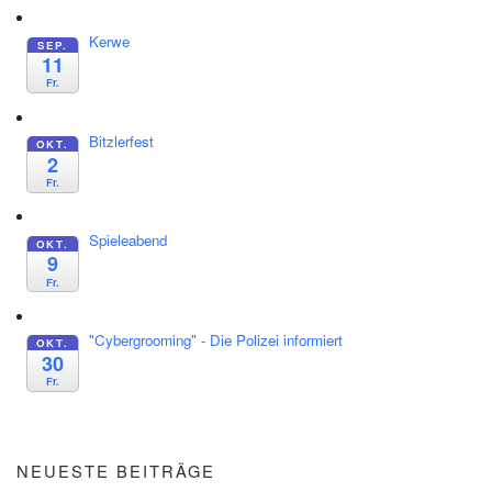
Kerwe
SEP.
11
Fr.
Bitzlerfest
OKT.
2
Fr.
Spieleabend
OKT.
9
Fr.
"Cybergrooming" - Die Polizei informiert
OKT.
30
Fr.
NEUESTE BEITRÄGE