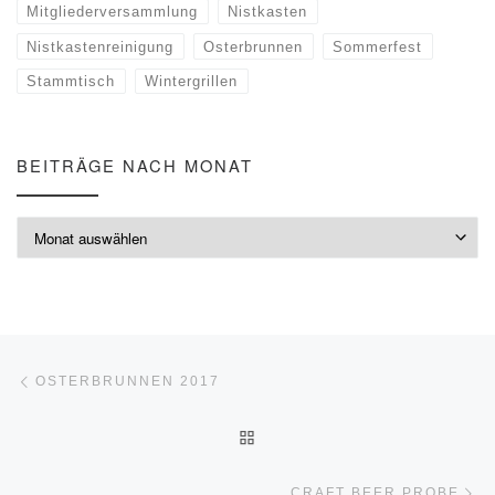
Mitgliederversammlung
Nistkasten
Nistkastenreinigung
Osterbrunnen
Sommerfest
Stammtisch
Wintergrillen
BEITRÄGE NACH MONAT
Beiträge nach Monat
Beitragsnavigation
Vorheriger Beitrag
OSTERBRUNNEN 2017
ZURÜCK ZUR BEITRAGSLI
Nä
CRAFT BEER PROBE