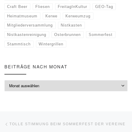
Craft Beer
Fliesen
FreitagInKultur
GEO-Tag
Heimatmuseum
Kerwe
Kerweumzug
Mitgliederversammlung
Nistkasten
Nistkastenreinigung
Osterbrunnen
Sommerfest
Stammtisch
Wintergrillen
BEITRÄGE NACH MONAT
Beiträge nach Monat
Beitragsnavigation
Vorheriger Beitrag
TOLLE STIMMUNG BEIM SOMMERFEST DER VEREINE