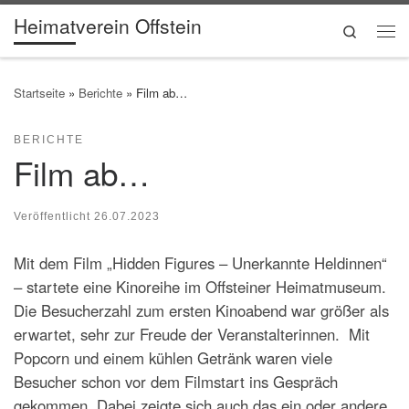
Heimatverein Offstein
Zum Inhalt springen
Search
Me
Startseite
»
Berichte
»
Film ab…
BERICHTE
Film ab…
Veröffentlicht
26.07.2023
Mit dem Film „Hidden Figures – Unerkannte Heldinnen“
– startete eine Kinoreihe im Offsteiner Heimatmuseum.
Die Besucherzahl zum ersten Kinoabend war größer als
erwartet, sehr zur Freude der Veranstalterinnen. Mit
Popcorn und einem kühlen Getränk waren viele
Besucher schon vor dem Filmstart ins Gespräch
gekommen. Dabei zeigte sich auch das ein oder andere