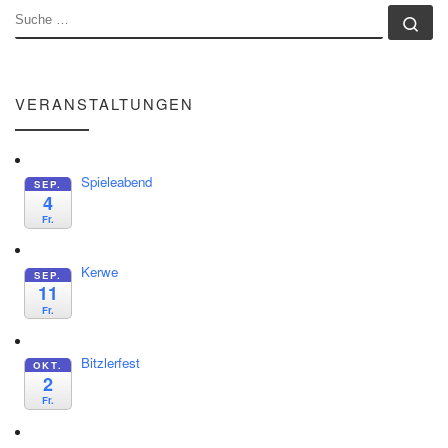
SUCHE
Su
VERANSTALTUNGEN
Spieleabend
SEP.
4
Fr.
Kerwe
SEP.
11
Fr.
Bitzlerfest
OKT.
2
Fr.