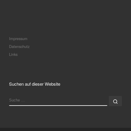
Impressum
Datenschutz
Links
Suchen auf dieser Website
SUCHE
Such