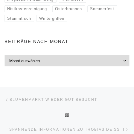
Nistkastenreinigung
Osterbrunnen
Sommerfest
Stammtisch
Wintergrillen
BEITRÄGE NACH MONAT
Beiträge nach Monat
Beitragsnavigation
Vorheriger Beitrag
BLUMENMARKT WIEDER GUT BESUCHT
ZURÜCK ZUR BEITRAGSLI
Nä
SPANNENDE INFORMATIONEN ZU THOBIAS DEISS II