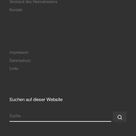
Vorstand des Heimatvereins
Kontakt
Impressum
Datenschutz
Links
Suchen auf dieser Website
SUCHE
Such