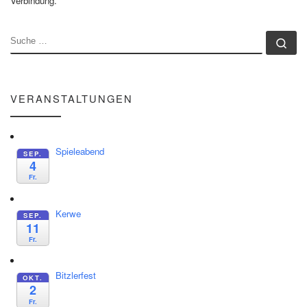
Verbindung.
SUCHE
Su
VERANSTALTUNGEN
Spieleabend
SEP.
4
Fr.
Kerwe
SEP.
11
Fr.
Bitzlerfest
OKT.
2
Fr.