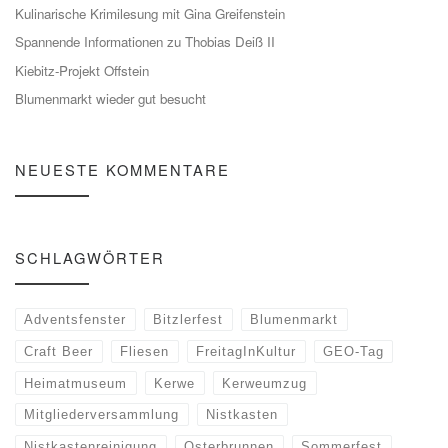
Kulinarische Krimilesung mit Gina Greifenstein
Spannende Informationen zu Thobias Deiß II
Kiebitz-Projekt Offstein
Blumenmarkt wieder gut besucht
NEUESTE KOMMENTARE
SCHLAGWÖRTER
Adventsfenster
Bitzlerfest
Blumenmarkt
Craft Beer
Fliesen
FreitagInKultur
GEO-Tag
Heimatmuseum
Kerwe
Kerweumzug
Mitgliederversammlung
Nistkasten
Nistkastenreinigung
Osterbrunnen
Sommerfest