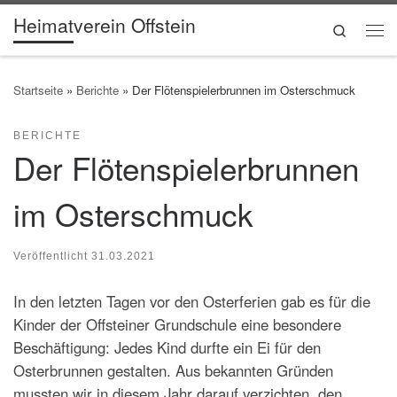
Heimatverein Offstein
Zum Inhalt springen
Search
Me
Startseite
»
Berichte
»
Der Flötenspielerbrunnen im Osterschmuck
BERICHTE
Der Flötenspielerbrunnen
im Osterschmuck
Veröffentlicht
31.03.2021
In den letzten Tagen vor den Osterferien gab es für die
Kinder der Offsteiner Grundschule eine besondere
Beschäftigung: Jedes Kind durfte ein Ei für den
Osterbrunnen gestalten. Aus bekannten Gründen
mussten wir in diesem Jahr darauf verzichten, den