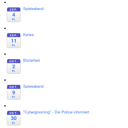
Spieleabend
SEP.
4
Fr.
Kerwe
SEP.
11
Fr.
Bitzlerfest
OKT.
2
Fr.
Spieleabend
OKT.
9
Fr.
"Cybergrooming" - Die Polizei informiert
OKT.
30
Fr.