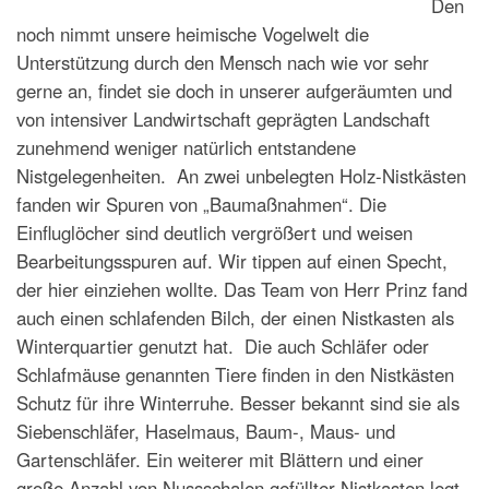
Den
noch nimmt unsere heimische Vogelwelt die
Unterstützung durch den Mensch nach wie vor sehr
gerne an, findet sie doch in unserer aufgeräumten und
von intensiver Landwirtschaft geprägten Landschaft
zunehmend weniger natürlich entstandene
Nistgelegenheiten. An zwei unbelegten Holz-Nistkästen
fanden wir Spuren von „Baumaßnahmen“. Die
Einfluglöcher sind deutlich vergrößert und weisen
Bearbeitungsspuren auf. Wir tippen auf einen Specht,
der hier einziehen wollte. Das Team von Herr Prinz fand
auch einen schlafenden Bilch, der einen Nistkasten als
Winterquartier genutzt hat. Die auch Schläfer oder
Schlafmäuse genannten Tiere finden in den Nistkästen
Schutz für ihre Winterruhe. Besser bekannt sind sie als
Siebenschläfer, Haselmaus, Baum-, Maus- und
Gartenschläfer. Ein weiterer mit Blättern und einer
große Anzahl von Nussschalen gefüllter Nistkasten legt