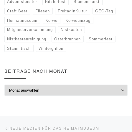
Adventsfenster
Bitzlerfest
Blumenmarkt
Craft Beer
Fliesen
FreitagInKultur
GEO-Tag
Heimatmuseum
Kerwe
Kerweumzug
Mitgliederversammlung
Nistkasten
Nistkastenreinigung
Osterbrunnen
Sommerfest
Stammtisch
Wintergrillen
BEITRÄGE NACH MONAT
Beiträge nach Monat
Beitragsnavigation
Vorheriger Beitrag
NEUE MEDIEN FÜR DAS HEIMATMUSEUM