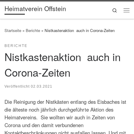
Heimatverein Offstein
Zum Inhalt springen
Search
Me
Startseite
»
Berichte
»
Nistkastenaktion auch in Corona-Zeiten
BERICHTE
Nistkastenaktion auch in
Corona-Zeiten
Veröffentlicht
02.03.2021
Die Reinigung der Nistkästen entlang des Eisbaches ist
die älteste noch jährlich durchgeführte Aktion des
Heimatvereins. Sie wollten wir auch in Zeiten von
Corona und den damit verbundenen
Kontaktbeschränkungen nicht ausfallen lassen. Und mit