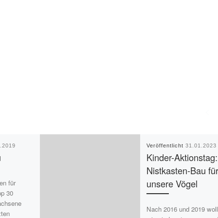
1.2019
Veröffentlicht
31.01.2023
u
Kinder-Aktionstag:
Nistkasten-Bau fü
unsere Vögel
en für
pp 30
achsene
Nach 2016 und 2019 wol
zten