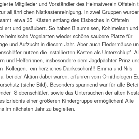
ierte Mitglieder und Vorständler des Heimatverein Offstein t
zur alljährlichen Nistkastenreinigung. In zwei Gruppen wurde
samt etwa 35 Kästen entlang des Eisbaches in Offstein
oliert und gesäubert. So haben Blaumeisen, Kohlmeisen und
e heimische Vogelarten wieder schöne saubere Plätze für
age und Aufzucht in diesem Jahr. Aber auch Fledermäuse un
nschläfer nutzen die installierten Kästen als Unterschlupf. Al
rn und Helferinnen, insbesondere dem Jagdpächter Prinz un
n Kollegen, ein herzliches Dankeschön!!! Emma und Nils
al bei der Aktion dabei waren, erfuhren vom Ornithologen E
rschutz (siehe Bild). Besonders spannend war für alle Betei
ender Siebenschläfer, sowie das Untersuchen der alten Nest
s Erlebnis einer größeren Kindergruppe ermöglichen! Alle
uns im nächsten Jahr zu begleiten.