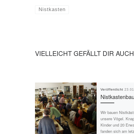
Nistkasten
VIELLEICHT GEFÄLLT DIR AUCH
Veröffentlicht
23.0
Nistkastenba
Wir bauen Nistkäst
unsere Vögel. Kna
Kinder und 20 Erw
fanden sich am let