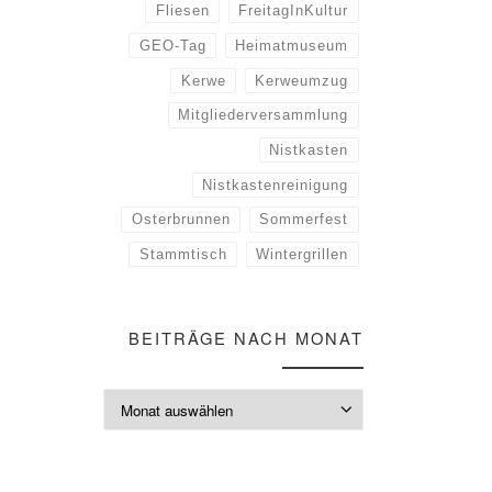
Fliesen
FreitagInKultur
GEO-Tag
Heimatmuseum
Kerwe
Kerweumzug
Mitgliederversammlung
Nistkasten
Nistkastenreinigung
Osterbrunnen
Sommerfest
Stammtisch
Wintergrillen
BEITRÄGE NACH MONAT
Beiträge nach M