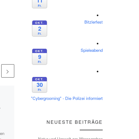
11
Fr.
Bitzlerfest
OKT.
2
Fr.
Spieleabend
OKT.
9
Fr.
OKT.
30
Fr.
Veröffentlicht
02.03.2021
"Cybergrooming" - Die Polizei informiert
Nistkastenaktion
r
auch in Corona-
Zeiten
NEUESTE BEITRÄGE
len
Die Reinigung der Nistkästen
Natur und Umwelt am Waresgraben