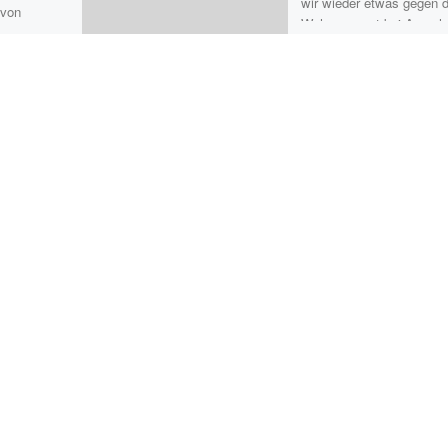
wir wieder etwas gegen d
 von
Wohnungsnot bei Amsel,
Meise, Fink und Co.
unternehmen und zum 3t
mal […]