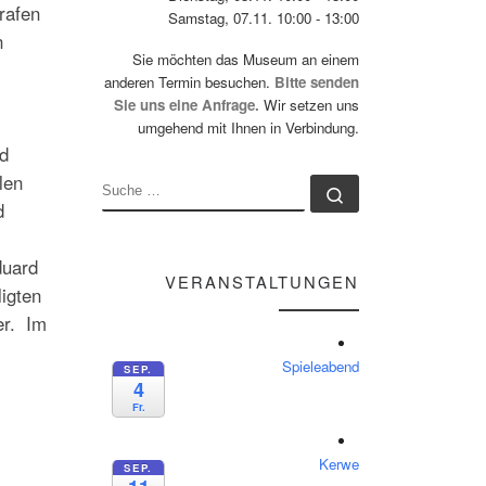
rafen
Samstag, 07.11. 10:00 - 13:00
n
Sie möchten das Museum an einem
anderen Termin besuchen.
Bitte senden
Sie uns eine Anfrage.
Wir setzen uns
umgehend mit Ihnen in Verbindung.
d
len
SUCHE
Suche …
d
duard
VERANSTALTUNGEN
ligten
er. Im
Spieleabend
SEP.
4
Fr.
Kerwe
SEP.