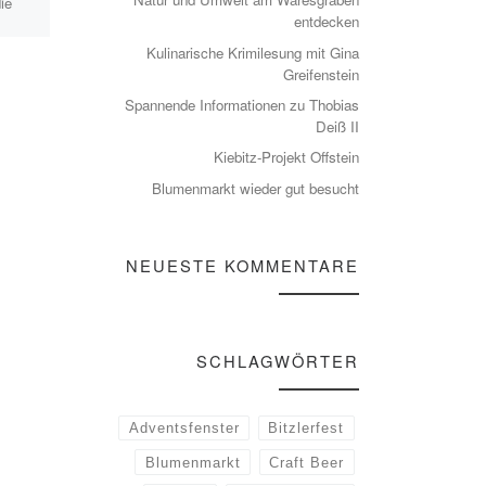
ie
entlang des Eisbaches ist die
entdecken
älteste noch jährlich
durchgeführte Aktion des
Kulinarische Krimilesung mit Gina
en
Heimatvereins. Sie wollten
Greifenstein
wir auch in Zeiten […]
Spannende Informationen zu Thobias
Deiß II
Kiebitz-Projekt Offstein
Blumenmarkt wieder gut besucht
NEUESTE KOMMENTARE
SCHLAGWÖRTER
Adventsfenster
Bitzlerfest
Blumenmarkt
Craft Beer