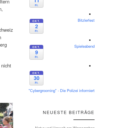
11
ltern
Fr.
n,
Bitzlerfest
OKT.
2
chweiz
Fr.
n
berg
Spieleabend
OKT.
9
Fr.
 nicht
OKT.
30
Fr.
"Cybergrooming" - Die Polizei informiert
NEUESTE BEITRÄGE
Natur und Umwelt am Waresgraben