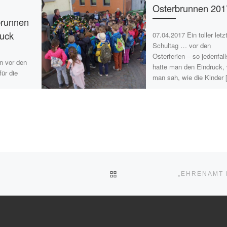
Osterbrunnen 201
brunnen
uck
07.04.2017 Ein toller letz
Schultag … vor den
Osterferien – so jedenfall
en vor den
hatte man den Eindruck,
für die
man sah, wie die Kinder 
er
r eine
tigung:
[…]
ZURÜCK ZUR BEITRAGSLI