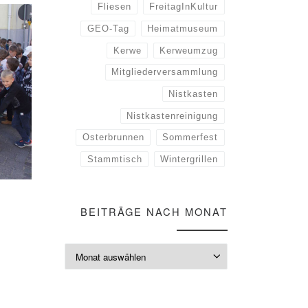
Fliesen
FreitagInKultur
GEO-Tag
Heimatmuseum
Kerwe
Kerweumzug
Mitgliederversammlung
Nistkasten
Nistkastenreinigung
Osterbrunnen
Sommerfest
Stammtisch
Wintergrillen
BEITRÄGE NACH MONAT
Beiträge nach M