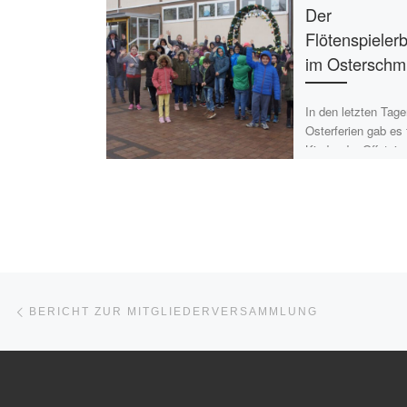
Der
Flötenspieler
im Osterschm
In den letzten Tag
Osterferien gab es 
Kinder der Offstein
Grundschule wiede
besondere Beschäf
Jedes Kind durfte 
Beitragsnavigation
Vorheriger Beitrag
BERICHT ZUR MITGLIEDERVERSAMMLUNG