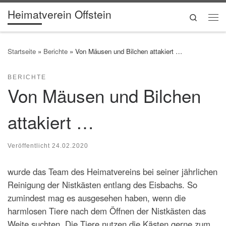
Heimatverein Offstein
Zum Inhalt springen
Search
Me
Startseite
»
Berichte
»
Von Mäusen und Bilchen attakiert …
BERICHTE
Von Mäusen und Bilchen
attakiert …
Veröffentlicht
24.02.2020
wurde das Team des Heimatvereins bei seiner jährlichen
Reinigung der Nistkästen entlang des Eisbachs. So
zumindest mag es ausgesehen haben, wenn die
harmlosen Tiere nach dem Öffnen der Nistkästen das
Weite suchten. Die Tiere nutzen die Kästen gerne zum