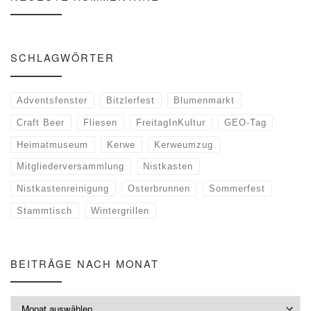
SCHLAGWÖRTER
Adventsfenster
Bitzlerfest
Blumenmarkt
Craft Beer
Fliesen
FreitagInKultur
GEO-Tag
Heimatmuseum
Kerwe
Kerweumzug
Mitgliederversammlung
Nistkasten
Nistkastenreinigung
Osterbrunnen
Sommerfest
Stammtisch
Wintergrillen
BEITRÄGE NACH MONAT
Beiträge nach Monat