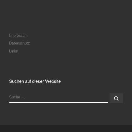
Impressum
Datenschutz
Links
Suchen auf dieser Website
SUCHE
Such