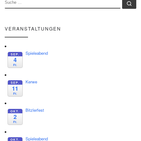
SUCHE
Su
VERANSTALTUNGEN
Spieleabend
SEP.
4
Fr.
Kerwe
SEP.
11
Fr.
Bitzlerfest
OKT.
2
Fr.
Spieleabend
OKT.