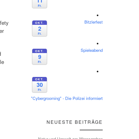
11
Fr.
Bitzlerfest
fety
OKT.
2
er
Fr.
Spieleabend
OKT.
d
9
le
Fr.
OKT.
30
Fr.
"Cybergrooming" - Die Polizei informiert
NEUESTE BEITRÄGE
Natur und Umwelt am Waresgraben