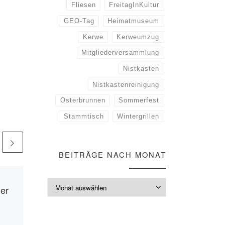
Fliesen
FreitagInKultur
GEO-Tag
Heimatmuseum
Kerwe
Kerweumzug
Mitgliederversammlung
Nistkasten
Nistkastenreinigung
Osterbrunnen
Sommerfest
Stammtisch
Wintergrillen
BEITRÄGE NACH MONAT
Veröffentlicht
27.04.2026
Beiträge nach M
er
Blumenmarkt wieder
gut besucht