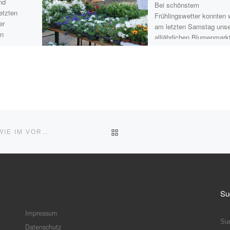
nd
Bei schönstem
etzten
Frühlingswetter konnten 
er
am letzten Samstag uns
en
alljährlichen Blumenmark
enmarkt aus.
dem Platz am Heimatm
 spielte
ausrichten. Neben Gerani
verschiedenen Farben, [
ZURÜCK ZUR BEITRAGSLI
BLUMENMARKT IN CORONA-ZEITEN – LIEFERSERVICE WIE IM VORJAHR
Su
Impressum
S
Datenschutz