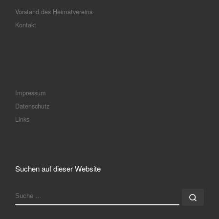
Vorstand des Heimatvereins
Kontakt
Impressum
Datenschutz
Links
Suchen auf dieser Website
SUCHE
Such