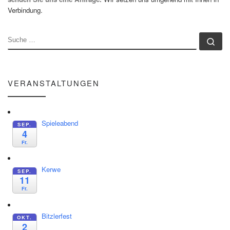
Verbindung.
SUCHE
Su
VERANSTALTUNGEN
Spieleabend
SEP.
4
Fr.
Kerwe
SEP.
11
Fr.
Bitzlerfest
OKT.
2