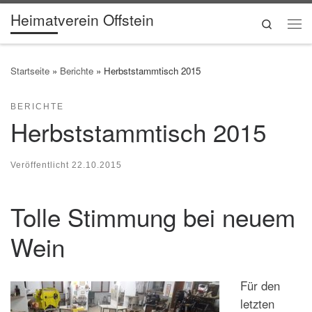
Heimatverein Offstein
Zum Inhalt springen
Search
Me
Startseite
»
Berichte
»
Herbststammtisch 2015
BERICHTE
Herbststammtisch 2015
Veröffentlicht
22.10.2015
Tolle Stimmung bei neuem
Wein
Für den
letzten