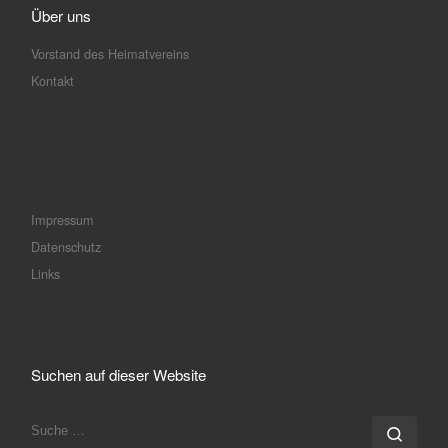
Über uns
Vorstand des Heimatvereins
Kontakt
Impressum
Datenschutz
Links
Suchen auf dieser Website
SUCHE
Such