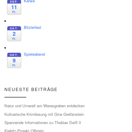
Kerwe
SEP.
11
Fr.
Bitzlerfest
OKT.
2
Fr.
Spieleabend
OKT.
9
Fr.
NEUESTE BEITRÄGE
Natur und Umwelt am Waresgraben entdecken
Kulinarische Krimilesung mit Gina Greifenstein
Spannende Informationen zu Thobias Deiß II
Kiebitz-Projekt Offstein