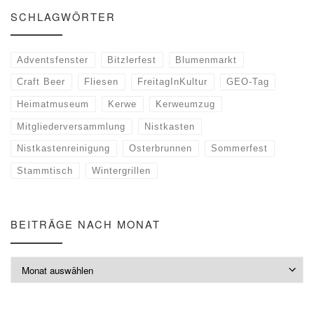
SCHLAGWÖRTER
Adventsfenster
Bitzlerfest
Blumenmarkt
Craft Beer
Fliesen
FreitagInKultur
GEO-Tag
Heimatmuseum
Kerwe
Kerweumzug
Mitgliederversammlung
Nistkasten
Nistkastenreinigung
Osterbrunnen
Sommerfest
Stammtisch
Wintergrillen
BEITRÄGE NACH MONAT
Beiträge nach Monat